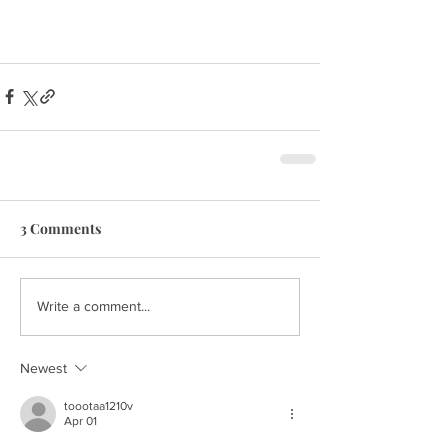
3 Comments
Write a comment...
Newest
toootaa1210v
Apr 01