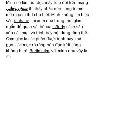
Mình có lần lướt đọc mấy trao đổi trên mạng 
شيخ روحاني
 thì thấy nhắc nên cũng tò mò 
mở ra xem thử cho biết. Mình không tìm hiểu 
sâu 
rauhane
 chỉ xem qua trong thời gian 
ngắn để quan sát bố cục
 s3udy
 cách sắp 
xếp các mục và trình bày nội dung tổng thể. 
Cảm giác là các phần được trình bày khá 
gọn, các mục rõ ràng nên đọc lướt cũng 
không bị rối 
Berlinintim
, với mình như vậy là 
đủ…
Show More
Like
Reply
Bradley Earnest
Jun 04, 2025
In addition to having lightning-fast reflexes, 
doodle jump unblocked
 players must also 
possess strong calculation skills when 
determining which platforms to utilize and 
how to effectively deploy their support items.