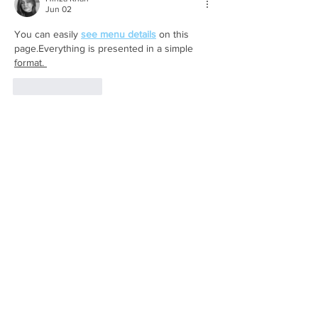
Jun 02
You can easily 
see menu details
 on this 
page.Everything is presented in a simple 
format. 
Like
Reply
Elhi shwa
Apr 06
Using a 
pic blur background
 effect is such 
an easy way to enhance any photo. It makes 
even everyday moments look more artistic 
and refined.
Like
Reply
Celeste Scarlet
Feb 04
Such an elegant look at the L’Oreal Madam 
Figaro Dinner love how the style and 